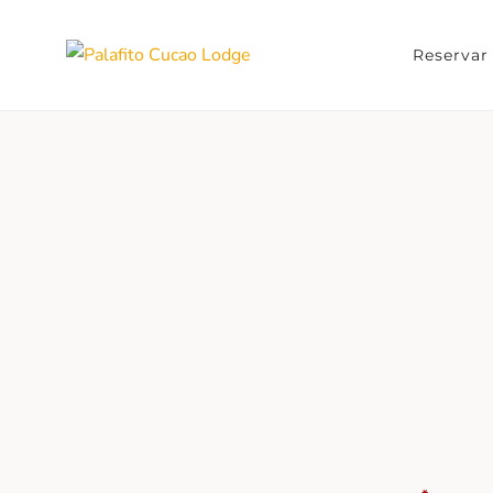
Skip
to
Reservar
Palafito C
content