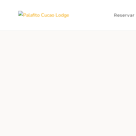
Skip
to
Reservar
Palafito C
content